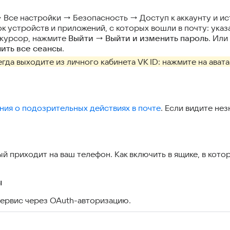
 Все настройки → Безопасность → Доступ к аккаунту и ис
 устройств и приложений, с которых вошли в почту: указа
 курсор, нажмите
Выйти
→
Выйти и изменить пароль
. Ил
ить все сеансы
.
егда выходите из личного кабинета VK ID: нажмите на ават
ия о подозрительных действиях в почте
. Если видите не
й приходит на ваш телефон. Как включить в ящике, в котор
ы
сервис через OAuth-авторизацию.