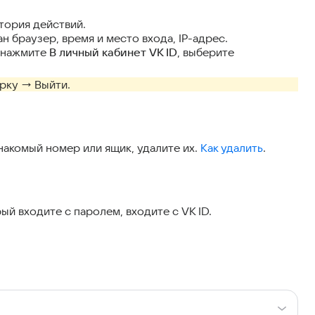
тория действий.
н браузер, время и место входа, IP-адрес.
и нажмите
В личный кабинет VK ID
, выберите
арку → Выйти.
знакомый номер или ящик, удалите их.
Как удалить
.
ый входите с паролем, входите с VK ID.