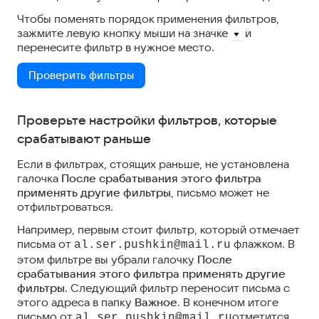
Чтобы поменять порядок применения фильтров,
зажмите левую кнопку мыши на значке
и
перенесите фильтр в нужное место.
Проверить фильтры
Проверьте настройки фильтров, которые
срабатывают раньше
Если в фильтрах, стоящих раньше, не установлена
галочка
После срабатывания этого фильтра
применять другие фильтры
, письмо может не
отфильтроваться.
Например, первым стоит фильтр, который отмечает
письма от
флажком. В
al.ser.pushkin@mail.ru
этом фильтре вы убрали галочку
После
срабатывания этого фильтра применять другие
фильтры
. Следующий фильтр переносит письма с
этого адреса в папку
Важное
. В конечном итоге
письмо от
отметится
al.ser.pushkin@mail.ru