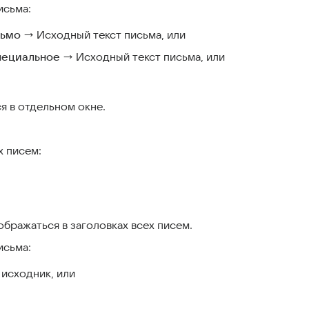
исьма:
ьмо
→ Исходный текст письма, или
пециальное
→ Исходный текст письма, или
ся в отдельном окне.
х писем:
тображаться в заголовках всех писем.
исьма:
исходник, или