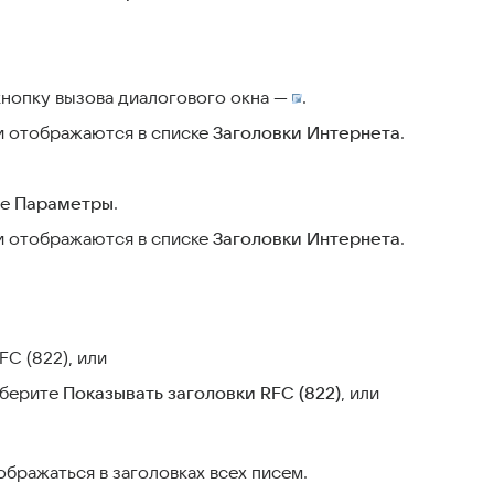
нопку вызова диалогового окна —
.
и отображаются в списке
Заголовки Интернета
.
те
Параметры
.
и отображаются в списке
Заголовки Интернета
.
C (822), или
ыберите
Показывать заголовки RFC (822)
, или
тображаться в заголовках всех писем.