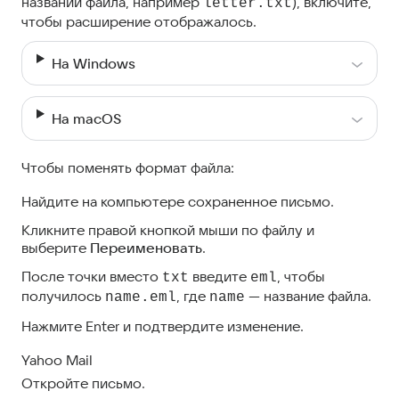
названии файла, например
), включитe,
letter.txt
чтобы расширение отображалось.
На Windows
На macOS
Чтобы поменять формат файла:
Найдите на компьютере сохраненное письмо.
Кликните правой кнопкой мыши по файлу и
выберите
Переименовать
.
После точки вместо
введите
, чтобы
txt
eml
получилось
, где
— название файла.
name.eml
name
Нажмите Enter и подтвердите изменение.
Yahoo Mail
Откройте письмо.