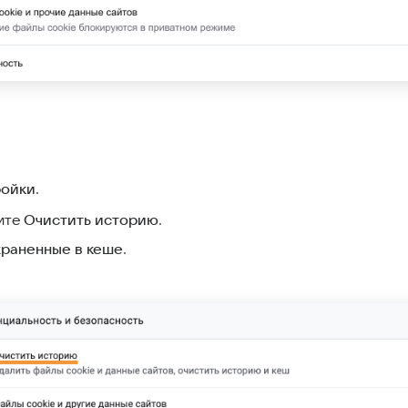
ройки
.
ите
Очистить историю
.
храненные в кеше
.