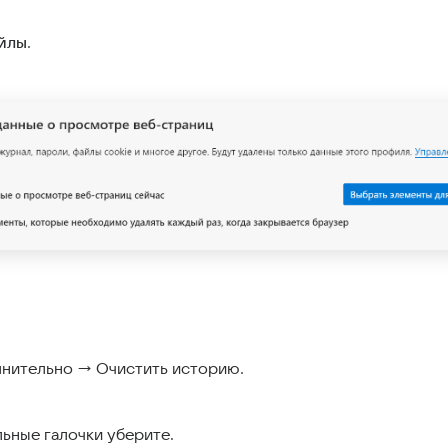
йлы
.
лнительно → Очистить историю.
льные галочки уберите.