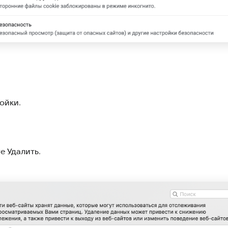
ойки
.
те
Удалить
.