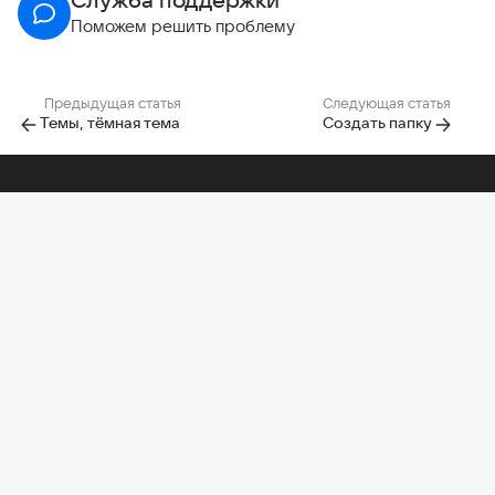
Поможем решить проблему
Предыдущая статья
Следующая статья
Темы, тёмная тема
Создать папку
Помощь по другим проектам
Почта
Облако
Диск-О:
Главная Mail
Календарь
Задачи