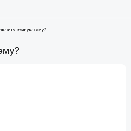
ключить темную тему?
ему?
.