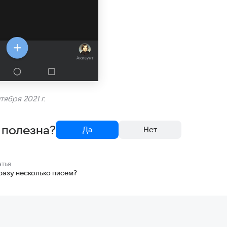
тября 2021 г.
 полезна?
Да
Нет
атья
разу несколько писем?