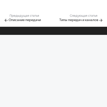
Предыдущая статья
Следующая статья
Описание передачи
Типы передач и каналов
Помощь по другим проектам
Почта
Облако
Диск-О:
Главная Mail
Календарь
Задачи