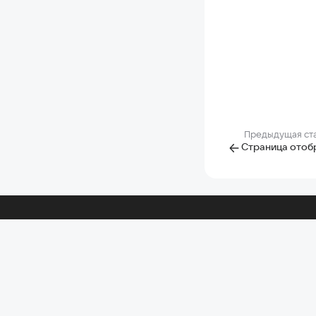
Предыдущая ст
Страница отоб
Помощь по другим 
Почта
Об