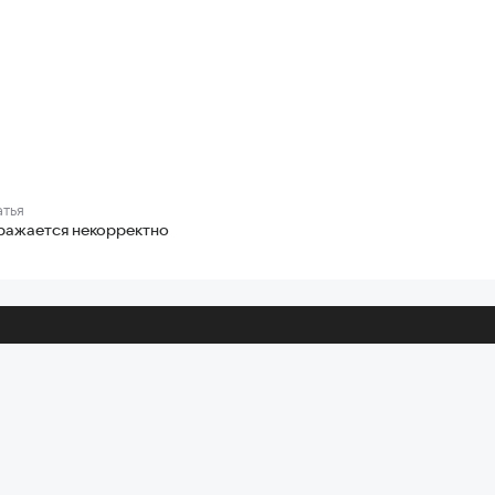
атья
ражается некорректно
проектам
лако
Диск-О: