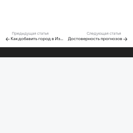
Предыдущая статья
Следующая статья
Как добавить город в Избранное
Достоверность прогнозов
Помощь по другим проектам
Почта
Облако
Диск-О:
Главная Mail
Календарь