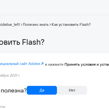
sidebar_left
Полезно знать
Как установить Flash?
овить Flash?
фициальный сайт Adobe
и нажмите
Принять условия и уста
ября 2021 г.
 полезна?
Да
Нет
атья