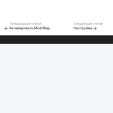
Предыдущая статья
Следующая статья
Активировать Мой Мир
Настройки
Помощь по другим проектам
Почта
Облако
Диск-О:
Главная Mail
Календарь
Задачи