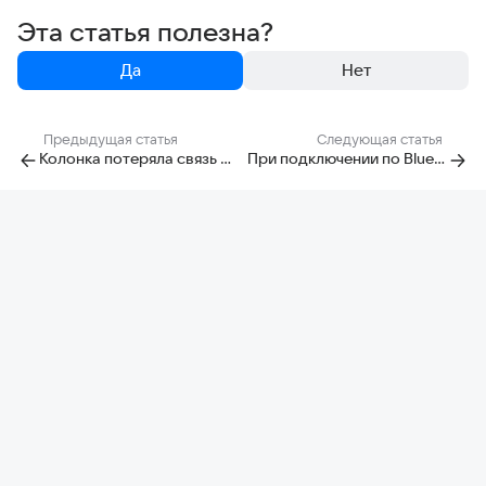
Эта статья полезна?
Да
Нет
Предыдущая статья
Следующая статья
Колонка потеряла связь с сервером
При подключении по Bluetooth звук идёт с короткими прерываниями