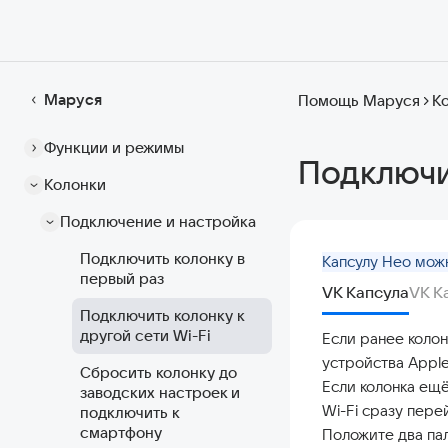
Маруся
Помощь Маруся
К
Функции и режимы
Подключит
Колонки
Подключение и настройка
Подключить колонку в
Капсулу Нео можн
первый раз
VK Капсула
VK К
Подключить колонку к
другой сети Wi-Fi
Если ранее колон
устройства Appl
Сбросить колонку до
Если колонка ещё
заводских настроек и
Wi-Fi сразу пере
подключить к
смартфону
Положите два пал