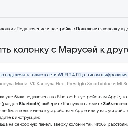
олонки
Подключение и настройка
Подключить колонку к др
ь колонку с Марусей к друг
о подключить только к сети Wi-Fi 2.4 ГГц с типом шифровани
апсула Мини, VK Капсула Нео, Prestigio SmartVoice и Mi S
ка уже была подключена по Bluetooth к устройствам Apple, т
e (раздел
Bluetooth
) выберите Капсулу и нажмите
Забыть это
 не была подключена к устройствам Apple или у вас устройств
йдите к инструкции:
ьца на сенсорную панель вверху колонки так, чтобы расстоян