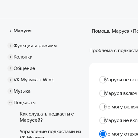
Маруся
Помощь Маруся
П
Функции и режимы
Проблема с подкаст
Колонки
Общение
Маруся не вкл
VK Музыка + Wink
Музыка
Маруся включи
Подкасты
Не могу включ
Как слушать подкасты с
Марусей?
Маруся не вкл
Управление подкастами из
Не могу отвяз
VK Музыки