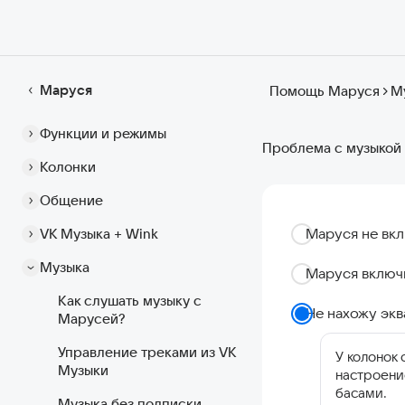
Маруся
Помощь Маруся
М
Функции и режимы
Проблема с музыкой
Колонки
Общение
Маруся не вкл
VK Музыка + Wink
Музыка
Маруся включи
Как слушать музыку с
Не нахожу экв
Марусей?
Управление треками из VK
У колонок
Музыки
настроени
басами.
Музыка без подписки