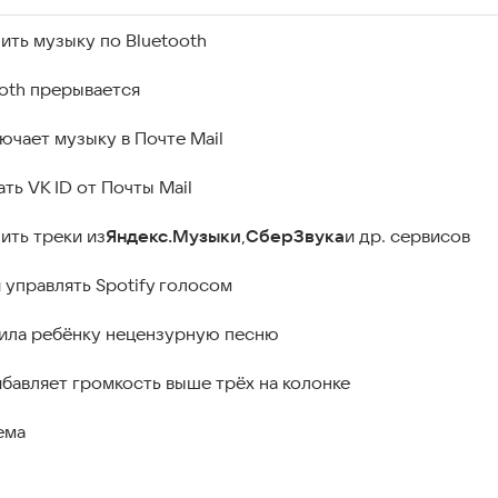
ить музыку по Bluetooth
ooth прерывается
ючает музыку в Почте Mail
ать VK ID от Почты Mail
ить треки из
Яндекс.Музыки
,
СберЗвука
и др. сервисов
 управлять Spotify голосом
ила ребёнку нецензурную песню
бавляет громкость выше трёх на колонке
ема