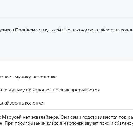
узыка
Проблема с музыкой
Не нахожу эквалайзер на коло
ючает музыку на колонке
ла музыку на колонке, но звук прерывается
алайзер на колонке
 с Марусей нет эквалайзера. Они сами подстраиваются под р
е. При проигрывании классики колонки звучат ясно и сбаланс