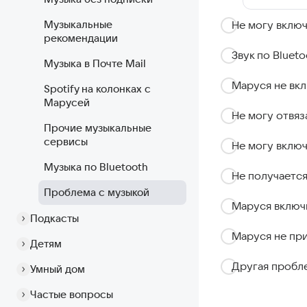
Музыкальные
Не могу включ
рекомендации
Звук по Bluet
Музыка в Почте Mail
Маруся не вкл
Spotify на колонках с
Марусей
Не могу отвяз
Прочие музыкальные
сервисы
Не могу включ
Музыка по Bluetooth
Не получается
Проблема с музыкой
Маруся включ
Подкасты
Маруся не при
Детям
Другая пробл
Умный дом
Частые вопросы