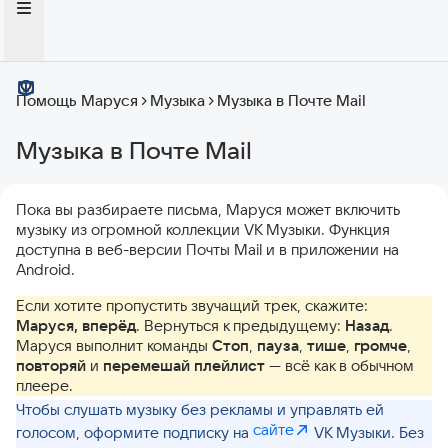
Помощь Маруся
Музыка
Музыка в Почте Mail
Музыка в Почте Mail
Пока вы разбираете письма, Маруся может включить
музыку из огромной коллекции VK Музыки. Функция
доступна в веб-версии Почты Mail и в приложении на
Android.
Если хотите пропустить звучащий трек, скажите:
Маруся, вперёд
. Вернуться к предыдущему:
Назад
.
Маруся выполнит команды
Стоп
,
пауза
,
тише
,
громче
,
повторяй
и
перемешай плейлист
— всё как в обычном
плеере.
Чтобы слушать музыку без рекламы и управлять ей
сайте
голосом, оформите подписку на
VK Музыки. Без