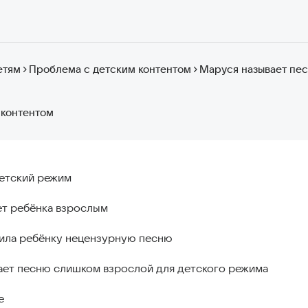
етям
Проблема с детским контентом
Маруся называет пе
 контентом
детский режим
ет ребёнка взрослым
ила ребёнку нецензурную песню
ает песню слишком взрослой для детского режима
е