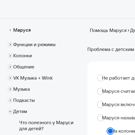
Маруся
Помощь Маруся
Д
Функции и режимы
Проблема с детским
Колонки
Общение
Не работает 
VK Музыка + Wink
Музыка
Маруся счита
Подкасты
Маруся включ
Детям
Маруся назыв
Что полезного у Маруси
для детей?
На колонк