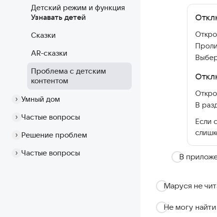
Детский режим и функция
Откл
Узнавать детей
Откро
Сказки
Проли
AR-сказки
Выбе
Проблема с детским
Откл
контентом
Откро
Умный дом
В раз
Частые вопросы
Если 
слишк
Решение проблем
Частые вопросы
В прилож
Маруся не чит
Не могу найти