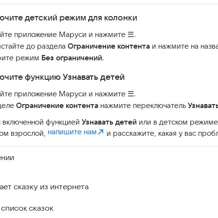
ючите детский режим для колонки
йте приложение Маруси и нажмите ☰.
стайте до раздела
Ограничение контента
и нажмите на назва
рите режим
Без ограничений
.
ючите функцию
Узнавать детей
йте приложение Маруси и нажмите ☰.
деле
Ограничение контента
нажмите переключатель
Узнават
с включенной функцией
Узнавать детей
или в детском режиме
напишите нам
ом взрослой,
и расскажите, какая у вас проб
ении
ает сказку из интернета
 список сказок