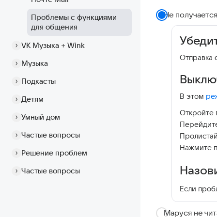
Не получаетс
Проблемы с функциями
для общения
Убеди
VK Музыка + Wink
Отправка 
Музыка
Выклю
Подкасты
В этом
ре
Детям
Откройте 
Умный дом
Перейдит
Частые вопросы
Пролистай
Нажмите 
Решение проблем
Назови
Частые вопросы
Если проб
Маруся не чит