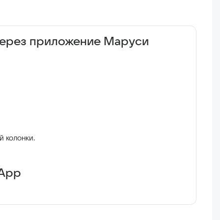
 через приложение Маруси
й колонки.
sApp