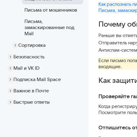
Как распознать 
Письма от мошенников
Письма, замаскир
Письма,
Почему об
замаскированные под
Mail
Раньше вы отмети
Отправитель на
Сортировка
Антиспам-систем
Безопасность
Если письмо попа
входящие.
Mail и VK ID
Как защит
Подписка Mail Space
Важное в Почте
Проверяйте га
Быстрые ответы
Когда регистриру
Посмотрите польз
Отпишитесь от