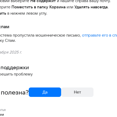
словий выберите
Не содержит
и нашите справа вашу почту.
ерите
Поместить в папку Корзина
или
Удалять навсегда
.
ить
в нижнем левом углу.
спам
истема пропустила мошенническое письмо,
отправьте его в с
пку Спам.
абря 2025 г.
 поддержки
решить проблему
 полезна?
Да
Нет
атья
ам