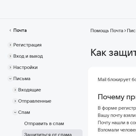
Почта
Помощь Почта
Пис
Регистрация
Как защит
Вход и выход
Настройки
Письма
Mail блокирует б
Входящие
Почему пр
Отправленные
В форме регистра
Спам
Вашу почту взял
Почту нашли в со
Отправить в спам
Взломали человек
Защититься от спама