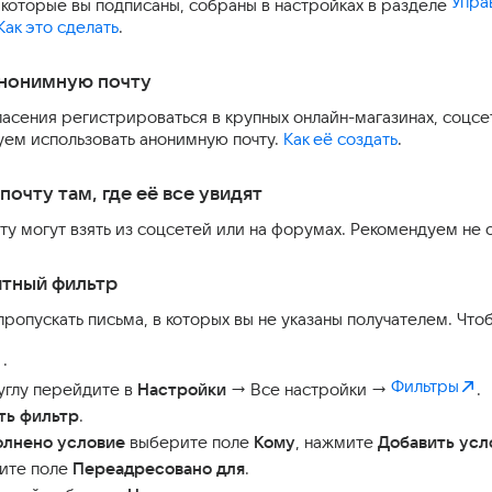
Упра
 которые вы подписаны, собраны в настройках в разделе
Как это сделать
.
анонимную почту
асения регистрироваться в крупных онлайн-магазинах, соцсе
уем использовать анонимную почту.
Как её создать
.
почту там, где её все увидят
ту могут взять из соцсетей или на форумах. Рекомендуем не 
итный фильтр
пропускать письма, в которых вы не указаны получателем. Чтоб
.
Фильтры
углу перейдите в
Настройки
→ Все настройки →
.
ть фильтр
.
олнено условие
выберите поле
Кому
, нажмите
Добавить усл
ите поле
Переадресовано для
.