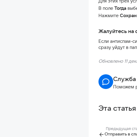
Для этих трёх у
В поле
Тогда
выб
Нажмите
Сохран
Жалуйтесь на 
Если антиспам-с
сразу уйдут в па
Обновлено 11 дек
Служба
Поможем 
Эта статья
Предыдущая ст
Отправить в сп