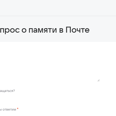
прос о памяти в Почте
ращаться?
*
мы ответим