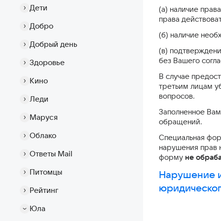
Дети
(а) наличие прав
права действоват
Добро
(б) наличие необ
Добрый день
(в) подтвержден
без Вашего согл
Здоровье
В случае предос
Кино
третьим лицам у
вопросов.
Леди
Заполненное Вам
Маруся
обращений.
Облако
Специальная фо
нарушения прав 
Ответы Mail
форму
не обраб
Питомцы
Нарушение и
юридическог
Рейтинг
Юла