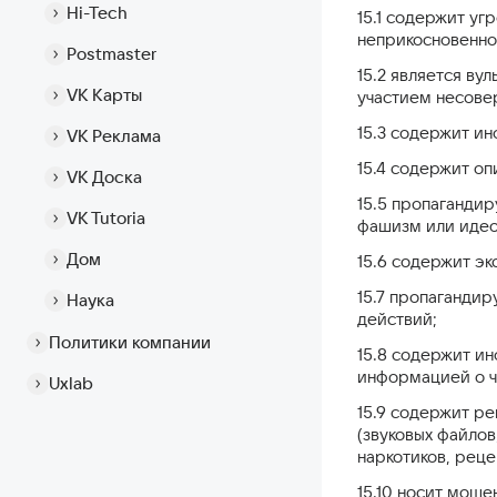
Hi-Tech
15.1 содержит уг
неприкосновеннос
Postmaster
15.2 является ву
VK Карты
участием несове
15.3 содержит и
VK Реклама
15.4 содержит оп
VK Доска
15.5 пропагандир
VK Tutoria
фашизм или идео
Дом
15.6 содержит э
15.7 пропаганди
Наука
действий;
Политики компании
15.8 содержит ин
информацией о ч
Uxlab
15.9 содержит ре
(звуковых файло
наркотиков, реце
15.10 носит моше