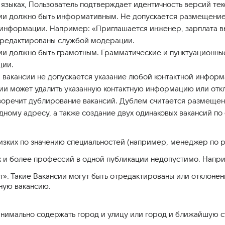
 языках, Пользователь подтверждает идентичность версий тек
ии должно быть информативным. Не допускается размещение 
нформации. Например: «Приглашается инженер, зарплата выс
тредактированы службой модерации.
ии должно быть грамотным. Грамматические и пунктуационны
ции.
акансии не допускается указание любой контактной информации
и может удалить указанную контактную информацию или откл
оречит дублирование вакансий. Дублем считается размещение
дному адресу, а также создание двух одинаковых вакансий п
изких по значению специальностей (например, менеджер по р
 и более профессий в одной публикации недопустимо. Напр
т». Такие Вакансии могут быть отредактированы или отклон
ную вакансию.
нимально содержать город и улицу или город и ближайшую 