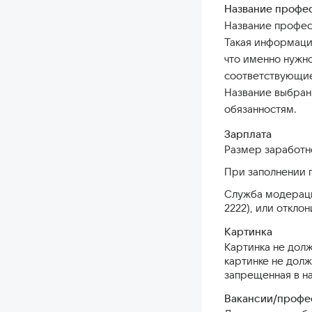
Название профе
Название профес
Такая информация
что именно нужно
соответствующие
Название выбран
обязанностям.
Зарплата
Размер заработно
При заполнении 
Служба модераци
2222), или отклон
Картинка
Картинка не дол
картинке не долж
запрещенная в н
Вакансии/профе