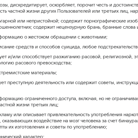
розы, дискредитирует, оскорбляет, порочит честь и достоин
ть частной жизни других Пользователей или третьих лиц, н
льгарной или непристойной; содержит порнографические изоб
ршеннолетних; содержит нецензурную брань, бранные слова и
нформацию о жестоком обращении с животными;
исание средств и способов суицида, любое подстрекательств
ует и/или способствует разжиганию расовой, религиозной, э
логию расового превосходства;
кстремистские материалы;
рует преступную деятельность или содержит советы, инструк
формацию ограниченного доступа, включая, но не ограничива
астной жизни третьих лиц;
кламу или описывает привлекательность употребления наркот
в, оказывающих воздействие на мозг человека за счет бинау
пты их изготовления и советы по употреблению;
ннический характер;