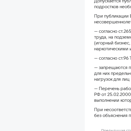
Допускается публ
подростков необх
При публикации 
несовершеннолет
— согласно ст.26
труда, на подзем
(игорный бизнес,
наркотическими 
— согласно ст.96
— запрещаются п
для них предель
нагрузок для ли
— Перечень работ
РФ от 25.02.200
выполнении кото
При несоответст
без объяснения п
Предыдущая ст