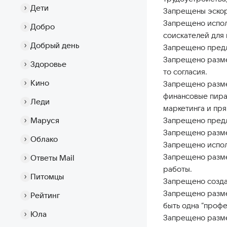
Дети
Запрещены эскорт
Запрещено испол
Добро
соискателей для 
Добрый день
Запрещено предла
Запрещено разме
Здоровье
то согласия.
Кино
Запрещено разме
финансовые пирам
Леди
маркетинга и пр
Маруся
Запрещено предл
Запрещено разме
Облако
Запрещено исполь
Запрещено разме
Ответы Mail
работы.
Питомцы
Запрещено созда
Запрещено разме
Рейтинг
быть одна “профе
Юла
Запрещено разме