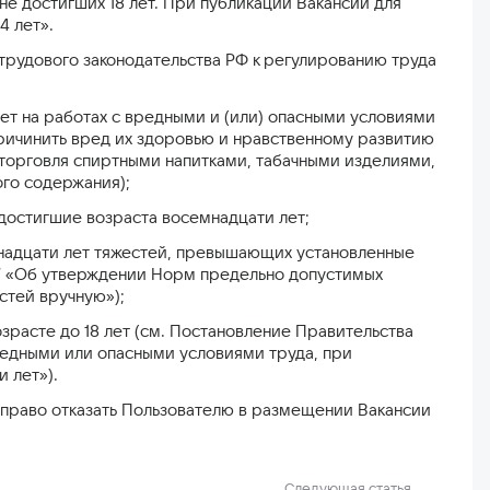
 не достигших 18 лет. При публикации Вакансии для
4 лет».
трудового законодательства РФ к регулированию труда
лет на работах с вредными и (или) опасными условиями
 причинить вред их здоровью и нравственному развитию
и торговля спиртными напитками, табачными изделиями,
го содержания);
 достигшие возраста восемнадцати лет;
надцати лет тяжестей, превышающих установленные
 7 «Об утверждении Норм предельно допустимых
стей вручную»);
зрасте до 18 лет (см. Постановление Правительства
редными или опасными условиями труда, при
 лет»).
право отказать Пользователю в размещении Вакансии
Следующая статья