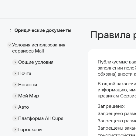
Юридические документы
Правила 
Условия использования
сервисов Mail
Публикуемые вак
Общие условия
заполнении полей
Почта
обязана) внести 
В одной вакансии
Новости
информацию, име
Мой Мир
правилам Сервис
Запрещено:
Авто
Запрещено разме
Платформа All Cups
Запрещено разме
Запрещены вакан
Гороскопы
трудоустройства,