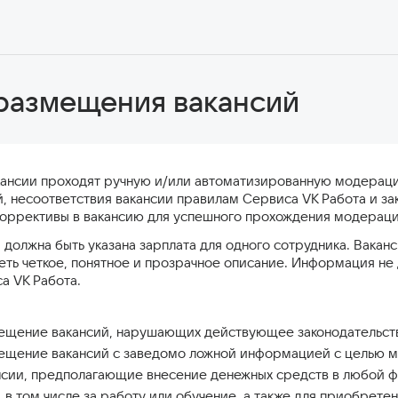
размещения вакансий
ансии проходят ручную и/или автоматизированную модерацию
, несоответствия вакансии правилам Сервиса VK Работа и з
коррективы в вакансию для успешного прохождения модерации
 должна быть указана зарплата для одного сотрудника. Вака
ть четкое, понятное и прозрачное описание. Информация не 
а VK Работа.
щение вакансий, нарушающих действующее законодательст
щение вакансий с заведомо ложной информацией с целью м
сии, предполагающие внесение денежных средств в любой фо
 в том числе за работу или обучение, а также для приобретен