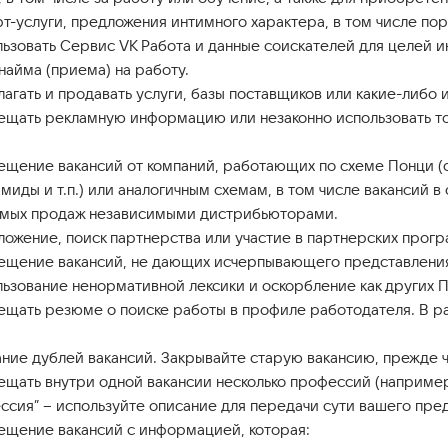
-услуги, предложения интимного характера, в том числе пор
ьзовать Сервис VK Работа и данные соискателей для целей и
найма (приема) на работу.
гать и продавать услуги, базы поставщиков или какие-либо 
щать рекламную информацию или незаконно использовать тов
щение вакансий от компаний, работающих по схеме Понци (с
иды и т.п.) или аналогичным схемам, в том числе вакансий 
ямых продаж независимыми дистрибьюторами.
ожение, поиск партнерства или участие в партнерских прогр
щение вакансий, не дающих исчерпывающего представления
зование ненормативной лексики и оскорбление как других По
щать резюме о поиске работы в профиле работодателя. В ра
ние дублей вакансий. Закрывайте старую вакансию, прежде ч
щать внутри одной вакансии несколько профессий (например,
ссия” – используйте описание для передачи сути вашего пре
щение вакансий с информацией, которая: