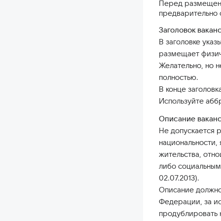
Перед размещени
предварительно 
Заголовок вакан
В заголовке указ
размещает физич
Желательно, но н
полностью.
В конце заголовка
Используйте абб
Описание ваканс
Не допускается 
национальности, 
жительства, отн
либо социальным 
02.07.2013).
Описание должно
Федерации, за и
продублировать н