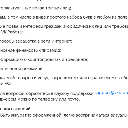
нтеллектуальные права третьих лиц;
пам, в том числе в виде простого набора букв в любом из по
иные права и интересы граждан и юридических лиц или требо
 VK Работа;
способы заработка в сети Интернет;
описание финансовых пирамид;
информацию о криптопроектах и трейдинге;
олитической рекламой;
рекламой товаров и услуг, запрещенных или ограниченных в о
ом РФ.
support@vkrabot
икли вопросы, обратитесь в службу поддержки
еджером можно по телефону или почте.
ения вакансий
быть аккуратно оформленной, легко восприниматься визуальн