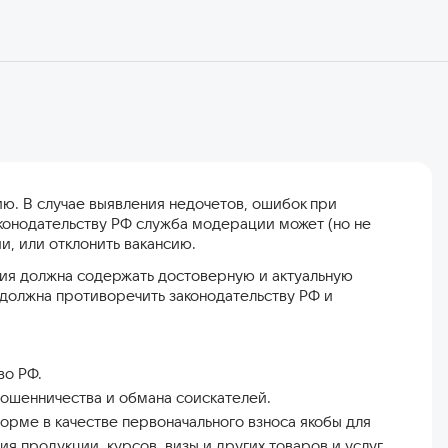
. В случае выявления недочетов, ошибок при
аконодательству РФ служба модерации может (но не
, или отклонить вакансию.
нсия должна содержать достоверную и актуальную
должна противоречить законодательству РФ и
во РФ.
ошенничества и обмана соискателей.
рме в качестве первоначального взноса якобы для
ия продукции, курсов, визы и других товаров и услуг.