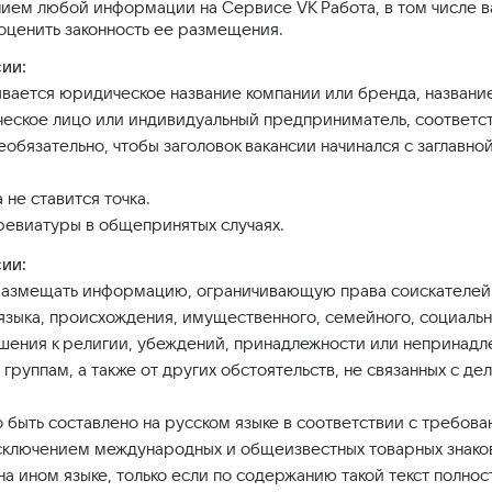
ем любой информации на Сервисе VK Работа, в том числе ва
оценить законность ее размещения.
сии:
ывается юридическое название компании или бренда, название 
еское лицо или индивидуальный предприниматель, соответс
еобязательно, чтобы заголовок вакансии начинался с заглавно
 не ставится точка.
ревиатуры в общепринятых случаях.
ии:
размещать информацию, ограничивающую права соискателей в 
языка, происхождения, имущественного, семейного, социальн
ошения к религии, убеждений, принадлежности или непринад
группам, а также от других обстоятельств, не связанных с де
 быть составлено на русском языке в соответствии с требов
сключением международных и общеизвестных товарных знаков.
а ином языке, только если по содержанию такой текст полнос