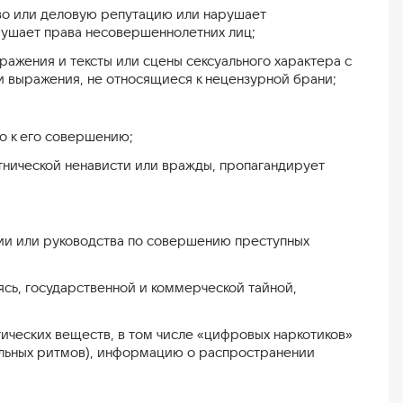
ство или деловую репутацию или нарушает
арушает права несовершеннолетних лиц;
ражения и тексты или сцены сексуального характера с
 выражения, не относящиеся к нецензурной брани;
о к его совершению;
тнической ненависти или вражды, пропагандирует
ции или руководства по совершению преступных
ясь, государственной и коммерческой тайной,
ических веществ, в том числе «цифровых наркотиков»
ральных ритмов), информацию о распространении