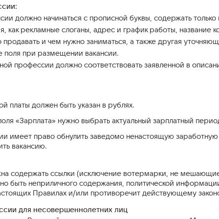
ссии:
сии должно начинаться с прописной буквы, содержать тольк
, как рекламные слоганы, адрес и график работы, название ко
 продавать и чем нужно заниматься, а также другая уточняю
 поля при размещении вакансии.
ной профессии должно соответствовать заявленной в описани
й платы должен быть указан в рублях.
поля «Зарплата» нужно выбрать актуальный зарплатный перио
и имеет право обнулить заведомо ненастоящую заработную пл
ить вакансию.
жна содержать ссылки (исключение вотермарки, не мешающие 
но быть неприличного содержания, политической информации,
астоящих Правилах и/или противоречит действующему законо
ссии для несовершеннолетних лиц