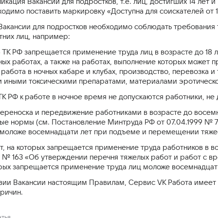
икация Вакансий для подростков, т.е. лиц, достигших 14 лет и
одимо поставить маркировку «Доступна для соискателей от 1
Вакансии для подростков необходимо соблюдать требования 
них лиц, например:
5 ТК РФ запрещается применение труда лиц в возрасте до 18 
ных работах, а также на работах, выполнение которых может
 работа в ночных кабаре и клубах, производство, перевозка 
и иными токсическими препаратами, материалами эротическо
 ТК РФ к работе в ночное время не допускаются работники, не
ереноска и передвижение работниками в возрасте до восем
ные нормы (см. Постановление Минтруда РФ от 07.04.1999 №
ц моложе восемнадцати лет при подъеме и перемещении тяже
, на которых запрещается применение труда работников в во
0 № 163 «Об утверждении перечня тяжелых работ и работ с в
рых запрещается применение труда лиц моложе восемнадцати
вии Вакансии настоящим Правилам, Сервис VK Работа имеет 
ричин.
атья