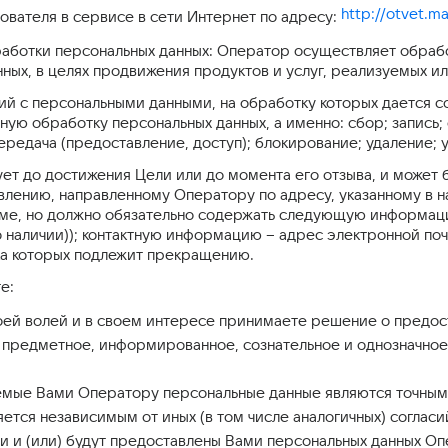
http://otvet.mai
ователя в сервисе в сети Интернет по адресу:
работки персональных данных: Оператор осуществляет обрабо
нных, в целях продвижения продуктов и услуг, реализуемых 
ий с персональными данными, на обработку которых дается с
ую обработку персональных данных, а именно: сбор; запись; 
ередача (предоставление, доступ); блокирование; удаление; 
ует до достижения Цели или до момента его отзыва, и может
влению, направленному Оператору по адресу, указанному в н
ме, но должно обязательно содержать следующую информаци
о наличии)); контактную информацию – адрес электронной по
ка которых подлежит прекращению.
е:
воей волей и в своем интересе принимаете решение о предо
, предметное, информированное, сознательное и однозначное
емые Вами Оператору персональные данные являются точными,
яется независимым от иных (в том числе аналогичных) согласи
и и (или) будут предоставлены Вами персональных данных Оп