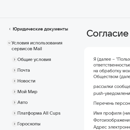
Юридические документы
Согласие
Условия использования
сервисов Mail
Я (далее – “Поль
Общие условия
ответственностью 
Почта
на обработку мои
Обществом (дале
Новости
рассылки сообще
Мой Мир
push-уведомлени
Авто
Перечень персона
Платформа All Cups
Имя профиля (ник
Фотоизображение
Гороскопы
Адрес электронн