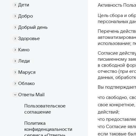
Дети
Активность Польз
Цель сбора и об
Добро
персональных да
Добрый день
Перечень действ
автоматизированн
Здоровье
использование; п
Кино
Согласие действ
письменному зая
Леди
в свободной фор
отчество (при ег
Маруся
данных, обработ
Облако
Вы подтверждает
Ответы Mail
что свободно, с
свое конкретное
Пользовательское
соглашение
действий;
что предоставля
Политика
что Согласие явл
конфиденциальности
если таковые был
сервиса «Ответы»