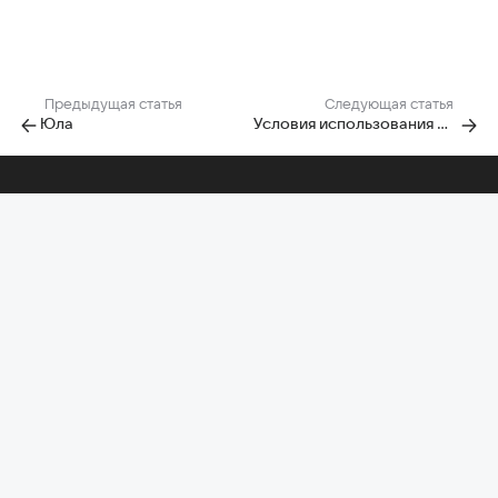
Предыдущая статья
Следующая статья
Юла
Условия использования материалов, размещенных на сайте «Hi-Tech Mail»
Помощь по другим проектам
Почта
Облако
Диск-О:
Главная Mail
Календарь
Задачи