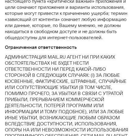
настоящего пункта «критически важные» приложения и
цели означают приложения и варианты использования,
которые могут привести к причинению ущерба; термин
«зависящий от контента» означает любую информацию
или данные, которые, по Вашему мнению, не должны
находиться в свободном доступе и не должны быть
общедоступны для интернет-пользователей.
Ограниченная ответственность
АДМИНИСТРАЦИЯ MAIL.RU АГЕНТ НИ ПРИ КАКИХ
ОБСТОЯТЕЛЬСТВАХ НЕ БУДЕТ НЕСТИ
ОТВЕТСТВЕННОСТИ НИ ПЕРЕД КАКОЙ-ЛИБО
СТОРОНОЙ В СЛЕДУЮЩИХ СЛУЧАЯХ: (i) ЗА ЛЮБЫЕ
КОСВЕННЫЕ, ФАКТИЧЕСКИЕ, ШТРАФНЫЕ, СЛУЧАЙНЫЕ
ИЛИ СОПУТСТВУЮЩИЕ УБЫТКИ (В ТОМ ЧИСЛЕ,
ПОМИМО ПРОЧЕГО, ЗА УБЫТКИ В СВЯЗИ С УТРАТОЙ
ПРИБЫЛИ, ПРЕРЫВАНИЕМ КОММЕРЧЕСКОЙ
ДЕЯТЕЛЬНОСТИ, ПОТЕРЕЙ ПРОГРАММ ИЛИ
ИНФОРМАЦИИ И ТОМУ ПОДОБНОЕ), ИЛИ ЗА ЛЮБЫЕ
ИНЫЕ УБЫТКИ, ВОЗНИКАЮЩИЕ ЛЮБЫМ ОБРАЗОМ
ВСЛЕДСТВИЕ ДОСТУПНОСТИ, ИСПОЛЬЗОВАНИЯ,
ОПОРЫ НА ИЛИ НЕВОЗМОЖНОСТИ ИСПОЛЬЗОВАНИЯ
ПРОГРАММНОГО ОБЕСПЕЧЕНИЯ, СЕТИ MAIL.RU АГЕНТ,