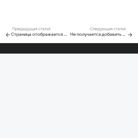
Предыдущая статья
Следующая статья
Страница отображается некорректно
Не получается добавить отзыв о моем автомобиле
Помощь по другим проектам
Почта
Облако
Диск-О:
Главная Mail
Календарь
Задачи